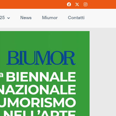
025
News
Miumor
Contatti