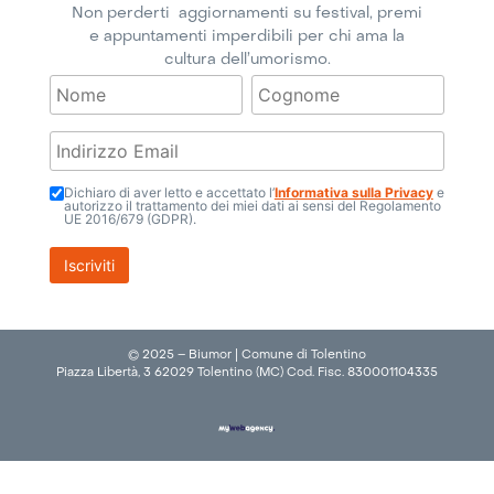
Non perderti aggiornamenti su festival, premi
e appuntamenti imperdibili per chi ama la
cultura dell’umorismo.
Dichiaro di aver letto e accettato l’
Informativa sulla Privacy
e
autorizzo il trattamento dei miei dati ai sensi del Regolamento
UE 2016/679 (GDPR).
© 2025 – Biumor | Comune di Tolentino
Piazza Libertà, 3 62029 Tolentino (MC) Cod. Fisc. 830001104335