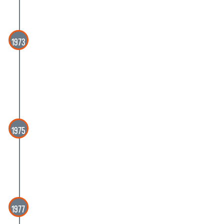
1973
1973
Mario Accolti (Gil), Livio Apolloni, Enrico
Gianeri (Gec), Luciano Guidobaldi, Luigi
Mari, Giuseppe Novello, Piero Torriti
1975
1975
Giorgio Cegna, Giorgio Ciommei, Enrico
Gianeri (Gec), Luciano Guidobaldi
1977
1977