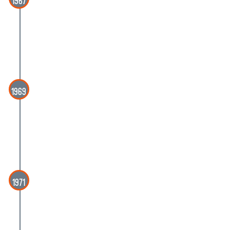
1967
Leonardo Borgese, Aldo Chiappelli,
Enrico Gianeri (Gec), Alex Grall, Luigi
Mari
1969
1969
Amerigo Borgese, Aldo Chiappelli,
Alvaro De Laiglesia, Enzio Forcella,
Enrico Giaatterin
1971
1971
Livio Apolloni, Adolf Born, Enrico Gianeri
(Gec), Luigi Mari, Giovanni Mosca, Ugo
Zatterin