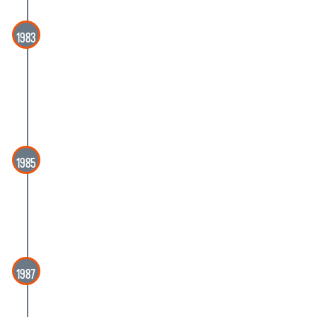
1983
1983
Nicola Ciarletta, Giorgio di Genova,
Domenico Guzzi, Elverio Maurizi, Mrio
Penelope, Valeriano Trubbiani
1985
1985
Giorgio di Genova, Domemico Guzzi,
Elio Marchegiani, Mario Penelope
1987
1987
Giorgio Cuminatto, Enrico De Seta,