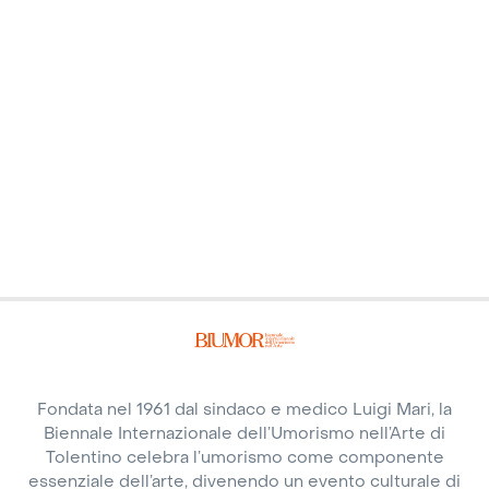
John McCourt, Matteo Nannini, Ilaria
Pezone, Roberto Semprini, Agnese
Tonelli
Vai all'articolo
🔗
Fondata nel 1961 dal sindaco e medico Luigi Mari, la
Biennale Internazionale dell’Umorismo nell’Arte di
Tolentino celebra l’umorismo come componente
essenziale dell’arte, divenendo un evento culturale di