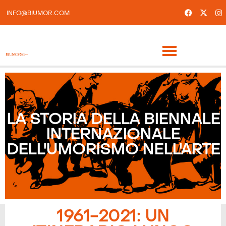
INFO@BIUMOR.COM
LA STORIA DELLA BIENNALE
INTERNAZIONALE
DELL'UMORISMO NELL'ARTE
1961-2021: UN