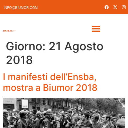
INFO@BIUMOR.COM
Giorno:
21 Agosto
2018
I manifesti dell’Ensba,
mostra a Biumor 2018