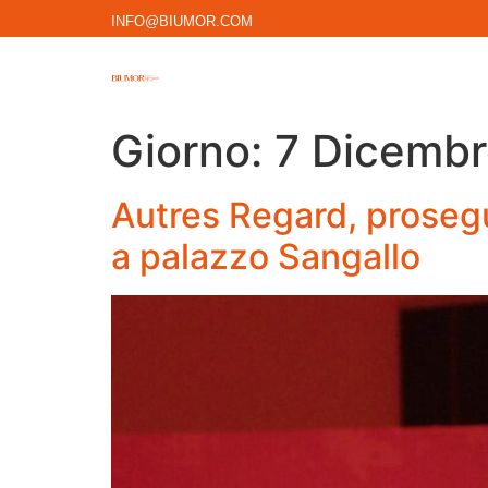
INFO@BIUMOR.COM
Giorno:
7 Dicemb
Autres Regard, proseg
a palazzo Sangallo