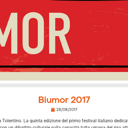
Biumor 2017
28/08/2017
 Tolentino. La quinta edizione del primo festival italiano dedica
, con un dibattito culturale sulla capacità tutta umana del riso attr