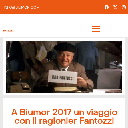
INFO@BIUMOR.COM
A Biumor 2017 un viaggio
con il ragionier Fantozzi