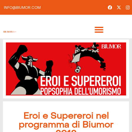
INFO@BIUMOR.COM
Eroi e Supereroi nel
programma di Biumor