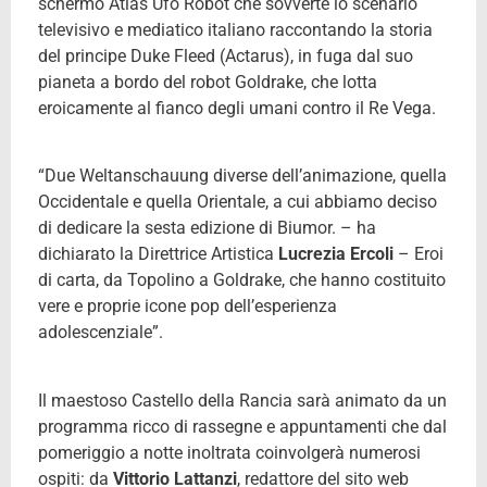
schermo Atlas Ufo Robot che sovverte lo scenario
televisivo e mediatico italiano raccontando la storia
del principe Duke Fleed (Actarus), in fuga dal suo
pianeta a bordo del robot Goldrake, che lotta
eroicamente al fianco degli umani contro il Re Vega.
“Due Weltanschauung diverse dell’animazione, quella
Occidentale e quella Orientale, a cui abbiamo deciso
di dedicare la sesta edizione di Biumor. – ha
dichiarato la Direttrice Artistica
Lucrezia Ercoli
– Eroi
di carta, da Topolino a Goldrake, che hanno costituito
vere e proprie icone pop dell’esperienza
adolescenziale”.
Il maestoso Castello della Rancia sarà animato da un
programma ricco di rassegne e appuntamenti che dal
pomeriggio a notte inoltrata coinvolgerà numerosi
ospiti: da
Vittorio Lattanzi
, redattore del sito web