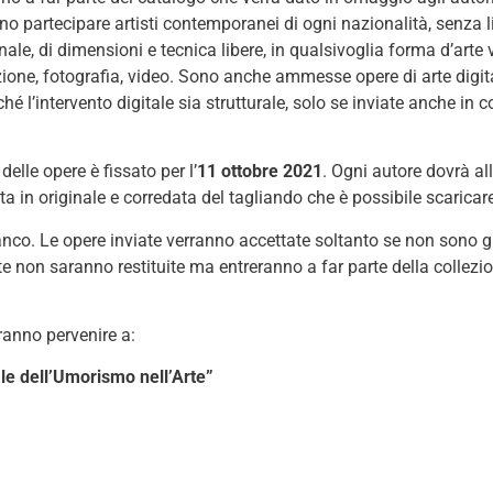
no partecipare artisti contemporanei di ogni nazionalità, senza 
nale, di dimensioni e tecnica libere, in qualsivoglia forma d’arte v
lazione, fotografia, video. Sono anche ammesse opere di arte digi
hé l’intervento digitale sia strutturale, solo se inviate anche in
delle opere è fissato per l’
11 ottobre 2021
. Ogni autore dovrà a
ta in originale e corredata del tagliando che è possibile scaricar
anco. Le opere inviate verranno accettate soltanto se non sono gr
 non saranno restituite ma entreranno a far parte della collezi
ranno pervenire a:
le dell’Umorismo nell’Arte”