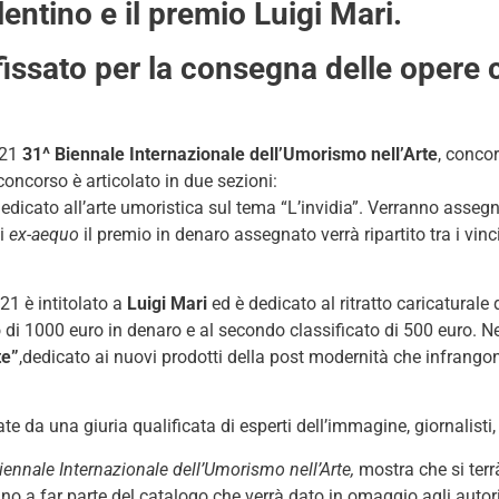
lentino e il premio Luigi Mari.
 fissato per la consegna delle opere
021
31^ Biennale Internazionale dell’Umorismo nell’Arte
, concor
il concorso è articolato in due sezioni:
dedicato all’arte umoristica sul tema “L’invidia”. Verranno assegn
di
ex-aequo
il premio in denaro assegnato verrà ripartito tra i vin
1 è intitolato a
Luigi Mari
ed è dedicato al ritratto caricaturale
o di 1000 euro in denaro e al secondo classificato di 500 euro. Ne
te”
,dedicato ai nuovi prodotti della post modernità che infrangon
e da una giuria qualificata di esperti dell’immagine, giornalisti,
iennale Internazionale dell’Umorismo nell’Arte,
mostra che si ter
nno a far parte del catalogo che verrà dato in omaggio agli autor