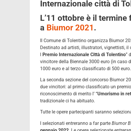
Internazionale città di To
L’11 ottobre è il termine
a
Biumor 2021
.
Il Comune di Tolentino organizza Biumor 2
Destinato ad artisti, illustratori, vignettisti, 
l
Premio Internazionale Città di Tolentino
” 
vincitore della Biennale 3000 euro (in caso 
1000 euro e al terzo classificato di 500 euro.
La seconda sezione del concorso Biumor 202
due vincitori: al primo classificato un premi
riconoscimento di merito l’ “
Umorismo in re
tradizionale ci ha abituato.
Tutte le opere partecipanti saranno selezionat
I selezionati entreranno a far parte
Biumor
B
gennaio 2022
. Le opere selezionate entrera