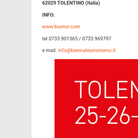
62029 TOLENTINO (Italia)
INFO:
www.biumor.com
tel 0733.901365 / 0733.969797
e mail:
info@biennaleumorismo.it