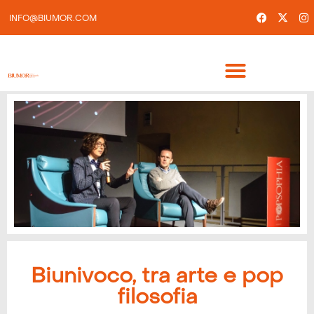
INFO@BIUMOR.COM
Biunivoco, tra arte e pop
filosofia