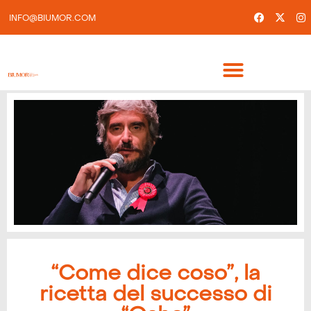
INFO@BIUMOR.COM
“Come dice coso”, la
ricetta del successo di