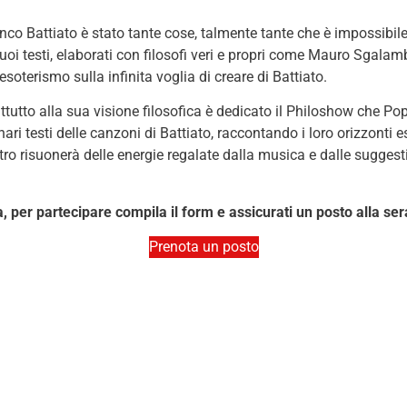
co Battiato è stato tante cose, talmente tante che è impossibile
suoi testi, elaborati con filosofi veri e propri come Mauro Sgala
esoterismo sulla infinita voglia di creare di Battiato.
tutto alla sua visione filosofica è dedicato il Philoshow che P
ri testi delle canzoni di Battiato, raccontando i loro orizzonti e
tro risuonerà delle energie regalate dalla musica e dalle suggesti
ia, per partecipare compila il form e assicurati un posto alla se
Prenota un posto