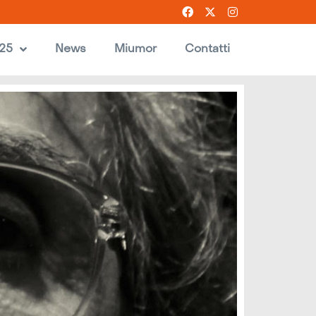
025
News
Miumor
Contatti