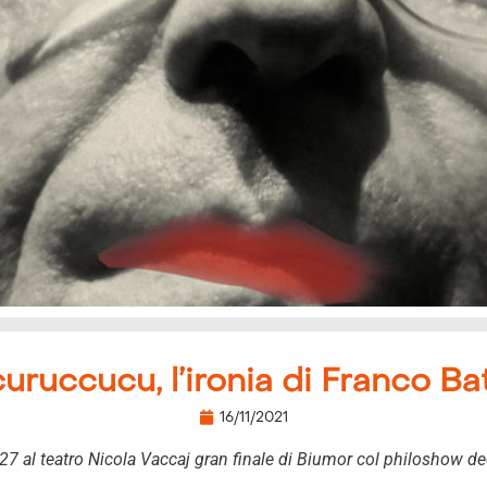
ruccucu, l’ironia di Franco Ba
16/11/2021
al teatro Nicola Vaccaj gran finale di Biumor col philoshow ded