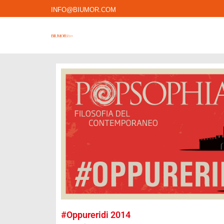
INFO@BIUMOR.COM
#Oppureridi 2014