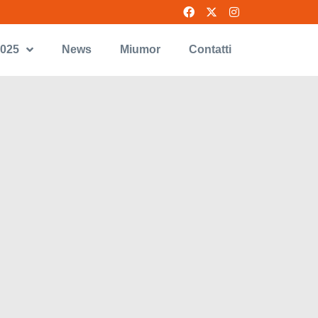
2025
News
Miumor
Contatti