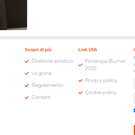
Scopri di più
Link Utili
Direttore artistico
Partecipa Biumor
2025
La giuria
Privacy policy
Regolamento
Cookie policy
Contatti