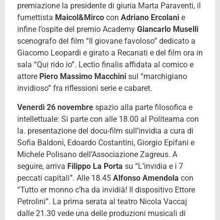
premiazione la presidente di giuria Marta Paraventi, il
fumettista
Maicol&Mirco
con
Adriano Ercolani
e
infine l’ospite del premio Academy
Giancarlo Muselli
scenografo del film “Il giovane favoloso” dedicato a
Giacomo Leopardi e girato a Recanati e del film ora in
sala “Qui rido io”. Lectio finalis affidata al comico e
attore
Piero Massimo Macchini
sul “marchigiano
invidioso” fra riflessioni serie e cabaret.
Venerdì 26 novembre
spazio alla parte filosofica e
intellettuale: Si parte con alle 18.00 al Politeama con
la. presentazione del docu-film sull’invidia a cura di
Sofia Baldoni, Edoardo Costantini, Giorgio Epifani e
Michele Polisano dell’Associazione Zagreus. A
seguire, arriva
Filippo La Porta
su “L’invidia e i 7
peccati capitali”. Alle 18.45
Alfonso Amendola
con
“Tutto er monno c’ha da invidià! Il dispositivo Ettore
Petrolini”. La prima serata al teatro Nicola Vaccaj
dalle 21.30 vede una delle produzioni musicali di