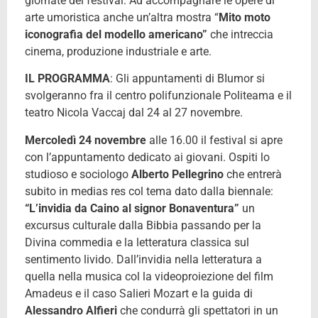
giornate del festival. Ad accompagnare le opere di
arte umoristica anche un’altra mostra “
Mito moto
iconografia del modello americano”
che intreccia
cinema, produzione industriale e arte.
IL PROGRAMMA
: Gli appuntamenti di BIumor si
svolgeranno fra il centro polifunzionale Politeama e il
teatro Nicola Vaccaj dal 24 al 27 novembre.
Mercoledì 24 novembre
alle 16.00 il festival si apre
con l’appuntamento dedicato ai giovani. Ospiti lo
studioso e sociologo
Alberto Pellegrino
che entrerà
subito in medias res col tema dato dalla biennale:
“L’invidia da Caino al signor Bonaventura”
un
excursus culturale dalla Bibbia passando per la
Divina commedia e la letteratura classica sul
sentimento livido. Dall’invidia nella letteratura a
quella nella musica col la videoproiezione del film
Amadeus e il caso Salieri Mozart e la guida di
Alessandro Alfieri
che condurrà gli spettatori in un