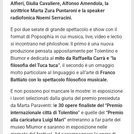
Alfieri, Giulia Cavaliere, Alfonso Amendola, la
scrittrice Marta Zura Puntaroni e la speaker
radiofonica Noemi Serracini.
E poi due serate di grande spettacolo e show con il
format di Popsophia in cui musica, live, video e lectio
si incontrano nel philoshow. Il primo è una nuova
produzione pensata appositamente per Tolentino e
Biumor e dedicata al
mito da Raffaella Carrà e “la
filosofia del Tuca tuca”
, il secondo è un omaggio
molto particolare al linguaggio e all’arte di
Franco
Battiato con lo spettacolo filosofico musicale.
E non possono poi mancare le mostre: in esposizione
i lavori selezionati dalla giuria del premio presieduta
da Marta Paraventi: l
e 30 opere finaliste del “Premio
internazionale città di Tolentino
” e quelle del
“Premio
alla caricatura Luigi Mari”
entreranno a far parte del
museo MIumor e saranno in esposizione nelle