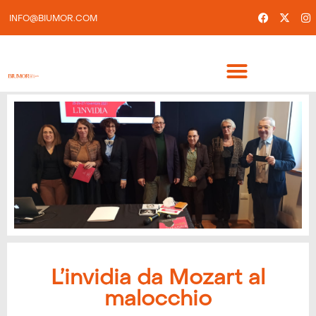
INFO@BIUMOR.COM
L’invidia da Mozart al
malocchio