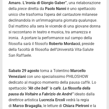
Amaro. L’ironia di Giorgio Gaber”
, una rielaborazione
della
piece
diretta da
Paolo Nanni
è uno spettacolo
unico che trasforma l’opera del cantautore milanese
declinandola in un’immaginaria
giornata qualunque
.
Dal mattino alla sera le vicende di una giovane donna
si raccontano in teatro e musica, tra amarezza e
ironia. A portare la performance sul campo della
filosofia sarà il filosofo
Roberto Mordacci
, preside
della facoltà di filosofia dell’Università Vita-Salute
San Raffaele.
Sabato 29 agosto
torna a Tolentino
Marcello
Veneziani
con uno specialissimo PHILOSHOW
dedicato al magico momento della pausa caffè. Lo
spettacolo
“Ah che bell’ ‘o cafè. La filosofia della
pausa da Voltaire a Fabrizio de André”
ideato dalla
direttrice artistica
Lucrezia Ercoli
vedrà la regia
di
Marco Bragaglia
, le letture di
Chiara Pietroni
e la