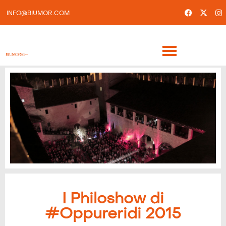
INFO@BIUMOR.COM
I Philoshow di
#Oppureridi 2015