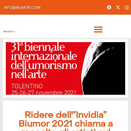
INFO@BIUMOR.COM
Ridere dell'”Invidia”
Biumor 2021 chiama a