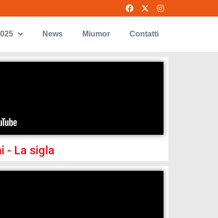
2025
News
Miumor
Contatti
i - La sigla