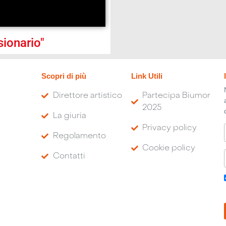
ionario"
Scopri di più
Link Utili
Direttore artistico
Partecipa Biumor
2025
La giuria
Privacy policy
Regolamento
Cookie policy
Contatti