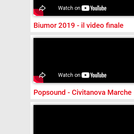
Biumor 2019 - il video finale
Popsound - Civitanova Marche