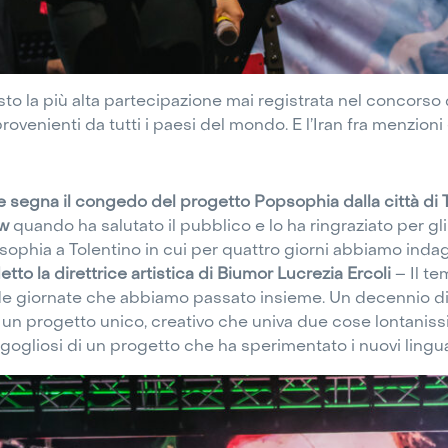
to la più alta partecipazione mai registrata nel concorso
 provenienti da tutti i paesi del mondo. E l’Iran fra menzion
segna il congedo del progetto Popsophia dalla città di To
ow
quando ha salutato il pubblico e lo ha ringraziato per gli
opsophia a Tolentino in cui per quattro giorni abbiamo indag
etto la direttrice artistica di Biumor Lucrezia Ercoli
– Il te
ide giornate che abbiamo passato insieme. Un decennio d
, un progetto unico, creativo che univa due cose lontaniss
ogliosi di un progetto che ha sperimentato i nuovi lingu