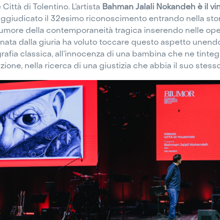
 Città di Tolentino. L’artista
Bahman Jalali Nokandeh è il vi
 aggiudicato il 32esimo riconoscimento entrando nella st
umore della contemporaneità tragica inserendo nelle oper
ionata dalla giuria ha voluto toccare questo aspetto unen
afia classica, all’innocenza di una bambina che ne tinteggi
zione, nella ricerca di una giustizia che abbia il suo stesso