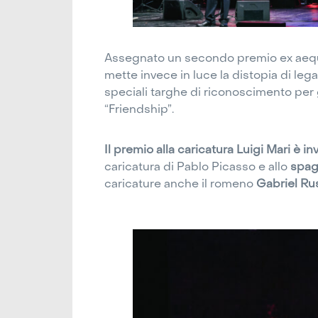
Assegnato un secondo premio ex aequo “
mette invece in luce la distopia di le
speciali targhe di riconoscimento per g
“Friendship”.
Il premio alla caricatura Luigi Mari è 
caricatura di Pablo Picasso e allo
spag
caricature anche il romeno
Gabriel Rus