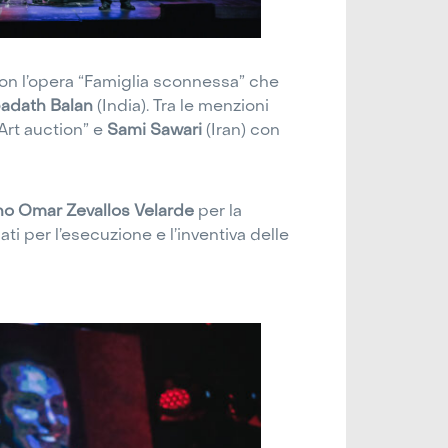
 con l’opera “Famiglia sconnessa” che
adath Balan
(India). Tra le menzioni
Art auction” e
Sami Sawari
(Iran) con
iano Omar Zevallos Velarde
per la
lati per l’esecuzione e l’inventiva delle