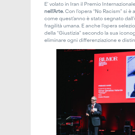
E’ volato in Iran il Premio Internazionale
nell’Arte.
Con l’opera “No Racism” si è
come quest’anno è stato segnato dall’
fragilità umana. E anche l’opera selez
della “Giustizia” secondo la sua iconogr
eliminare ogni differenziazione e distin