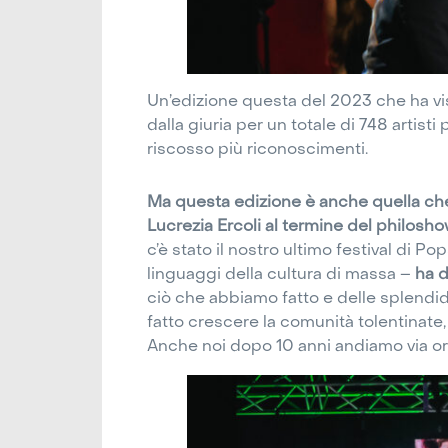
Un’edizione questa del 2023 che ha vis
dalla giuria per un totale di 748 artisti
riscosso più riconoscimenti.
Ma questa edizione è anche quella che 
Lucrezia Ercoli al termine del philosh
c’è stato il nostro ultimo festival di P
linguaggi della cultura di massa –
ha d
ciò che abbiamo fatto e delle splend
fatto crescere la comunità tolentinate
Anche noi dopo 10 anni andiamo via org