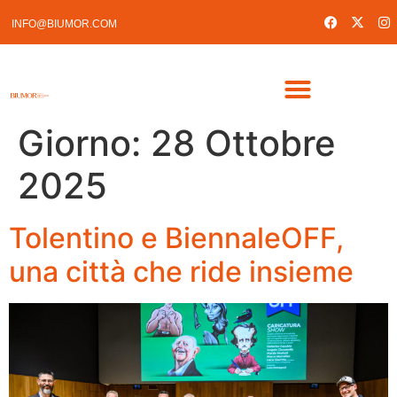
INFO@BIUMOR.COM
Giorno:
28 Ottobre
2025
Tolentino e BiennaleOFF,
una città che ride insieme