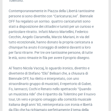
Tolentino.
Contemporaneamente in Piazza della Libertà tantissime
persone si sono divertite con “CaricaturaLive”. Biennale
OFF ha regalato un sorriso. quattro caricaturisti sono
stati a disposizione dei cittadini e turisti per un curioso e
particolare ritratto. Infatti Marco Martellini, Federico
Cecchin, Angelo Ciaramella, Marzio Mariani, in via del
tutto eccezionale, hanno donato la propria caricatura a
chiunque ha avuto il coraggio di sedersi davanti a loro
per farsi ritrarre. Per tre ore tantissime persone, di tutte
le età, sono rimaste in fila per avere il proprio disegno.
Al Teatro Nicola Vaccaj, lo sguardo ironico, divertito e
divertente di Stefano “Elio” Belisari che, a chiusura di
Biennale OFF, ha riletto e interpretato, con uno
straordinario gruppo di musicisti, il repertorio di Gaber,
Fo, Iannacci, Cochi e Renato nello spettacolo “Quando
un musicista ride” che è ripartito da Tolentino per il nuovo
tour, Un vero e proprio omaggio alla comicità musicale
italiana degli anni ’60, reinterpretata con ironia e libertà
da Elio che ha richiamato perfettamente il tema della