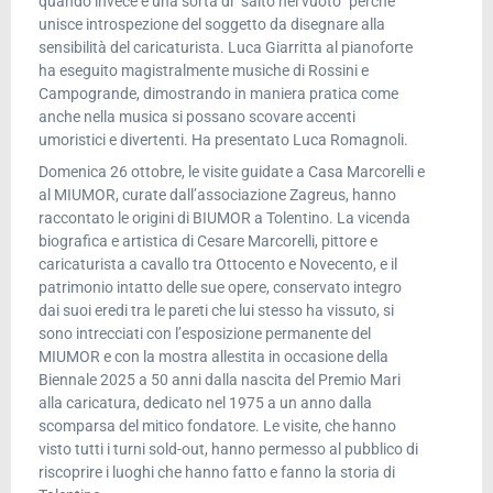
quando invece è una sorta di “salto nel vuoto” perché
unisce introspezione del soggetto da disegnare alla
sensibilità del caricaturista. Luca Giarritta al pianoforte
ha eseguito magistralmente musiche di Rossini e
Campogrande, dimostrando in maniera pratica come
anche nella musica si possano scovare accenti
umoristici e divertenti. Ha presentato Luca Romagnoli.
Domenica 26 ottobre, le visite guidate a Casa Marcorelli e
al MIUMOR, curate dall’associazione Zagreus, hanno
raccontato le origini di BIUMOR a Tolentino. La vicenda
biografica e artistica di Cesare Marcorelli, pittore e
caricaturista a cavallo tra Ottocento e Novecento, e il
patrimonio intatto delle sue opere, conservato integro
dai suoi eredi tra le pareti che lui stesso ha vissuto, si
sono intrecciati con l’esposizione permanente del
MIUMOR e con la mostra allestita in occasione della
Biennale 2025 a 50 anni dalla nascita del Premio Mari
alla caricatura, dedicato nel 1975 a un anno dalla
scomparsa del mitico fondatore. Le visite, che hanno
visto tutti i turni sold-out, hanno permesso al pubblico di
riscoprire i luoghi che hanno fatto e fanno la storia di