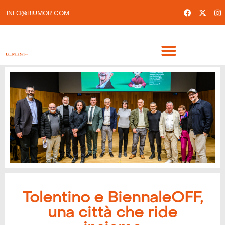
INFO@BIUMOR.COM
Tolentino e BiennaleOFF,
una città che ride