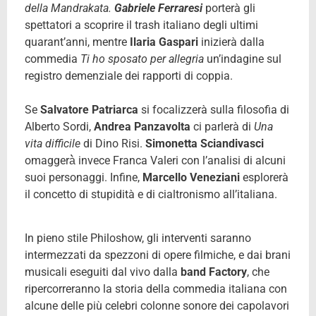
della Mandrakata.
Gabriele Ferraresi
porterà gli
spettatori a scoprire il trash italiano degli ultimi
quarant’anni, mentre
Ilaria Gaspari
inizierà dalla
commedia
Ti ho sposato per allegria
un’indagine sul
registro demenziale dei rapporti di coppia.
Se
Salvatore Patriarca
si focalizzerà sulla filosofia di
Alberto Sordi,
Andrea Panzavolta
ci parlerà di
Una
vita difficile
di Dino Risi.
Simonetta Sciandivasci
omaggerà̀ invece Franca Valeri con l’analisi di alcuni
suoi personaggi. Infine,
Marcello Veneziani
esplorerà
il concetto di stupidità e di cialtronismo all’italiana.
In pieno stile Philoshow, gli interventi saranno
intermezzati da spezzoni di opere filmiche, e dai brani
musicali eseguiti dal vivo dalla
band Factory
, che
ripercorreranno la storia della commedia italiana con
alcune delle più celebri colonne sonore dei capolavori