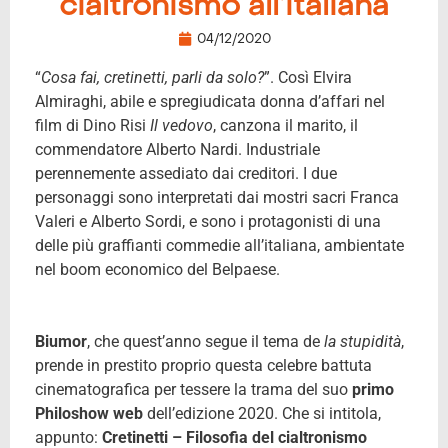
cialtronismo all’italiana
04/12/2020
“
Cosa fai, cretinetti, parli da solo?
”. Così Elvira
Almiraghi, abile e spregiudicata donna d’affari nel
film di Dino Risi
Il vedovo
, canzona il marito, il
commendatore Alberto Nardi. Industriale
perennemente assediato dai creditori. I due
personaggi sono interpretati dai mostri sacri Franca
Valeri e Alberto Sordi, e sono i protagonisti di una
delle più graffianti commedie all’italiana, ambientate
nel boom economico del Belpaese.
Biumor
, che quest’anno segue il tema de
la stupidità
,
prende in prestito proprio questa celebre battuta
cinematografica per tessere la trama del suo
primo
Philoshow web
dell’edizione 2020. Che si intitola,
appunto:
Cretinetti – Filosofia del cialtronismo