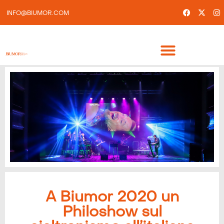
INFO@BIUMOR.COM
A Biumor 2020 un
Philoshow sul