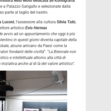
a
mostra Mito Moto dedicata all’iconografia
e a Palazzo Sangallo e selezionate dalla
so parte al taglio del nastro.
ia Luconi
, l’assessore alla cultura
Silvia Tatò
,
ettore artistico
Evio Hermas
diede avvio ad un appuntamento che oggi è più
olentino in questi giorni diventa capitale della
obale, alcune arrivano da Paesi come la
alori fondanti delle civiltà
”. “
La Biennale non
co e intellettuale attorno alla città di
iniziativa anche al di là del valore artistico”.