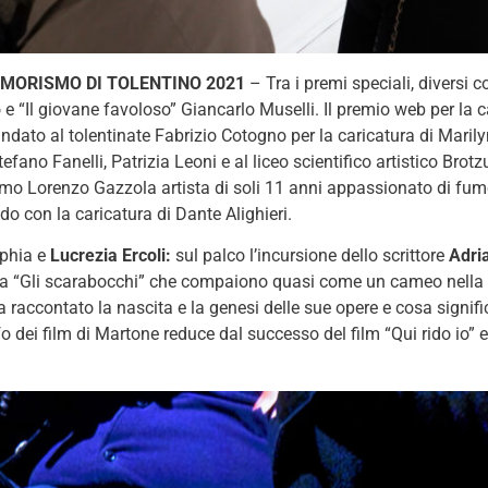
’UMORISMO DI TOLENTINO 2021
– Tra i premi speciali, diversi 
e “Il giovane favoloso” Giancarlo Muselli. Il premio web per la c
ndato al tolentinate Fabrizio Cotogno per la caricatura di Marily
fano Fanelli, Patrizia Leoni e al liceo scientifico artistico Bro
imo Lorenzo Gazzola artista di soli 11 anni appassionato di fumet
do con la caricatura di Dante Alighieri.
ophia e
Lucrezia Ercoli:
sul palco l’incursione dello scrittore
Adri
cia “Gli scarabocchi” che compaiono quasi come un cameo nella 
a raccontato la nascita e la genesi delle sue opere e cosa signi
 dei film di Martone reduce dal successo del film “Qui rido io” e 