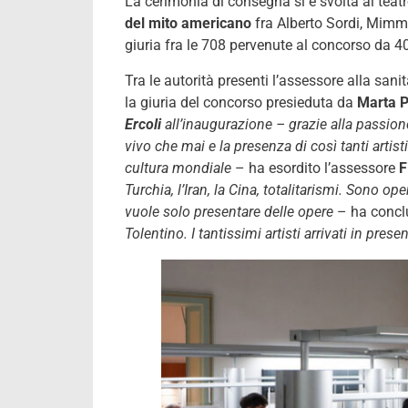
La cerimonia di consegna si è svolta al teat
del mito americano
fra Alberto Sordi, Mimmo
giuria fra le 708 pervenute al concorso da 40 P
Tra le autorità presenti l’assessore alla sa
la giuria del concorso presieduta da
Marta P
Ercoli
all’inaugurazione – grazie alla passion
vivo che mai e la presenza di così tanti artist
cultura mondiale
– ha esordito l’assessore
F
Turchia, l’Iran, la Cina, totalitarismi. Sono ope
vuole solo presentare delle opere
– ha conc
Tolentino. I tantissimi artisti arrivati in pres