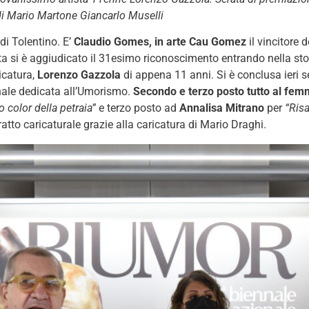
i Mario Martone Giancarlo Muselli
 di Tolentino. E’
Claudio Gomes, in arte Cau Gomez
il vincitore 
sta si è aggiudicato il 31esimo riconoscimento entrando nella st
icatura,
Lorenzo Gazzola
di appena 11 anni. Si è conclusa ieri s
nale dedicata all’Umorismo.
Secondo e terzo posto tutto al fem
o color della petraia”
e terzo posto ad
Annalisa Mitrano
per
“Ris
ratto caricaturale grazie alla caricatura di Mario Draghi.