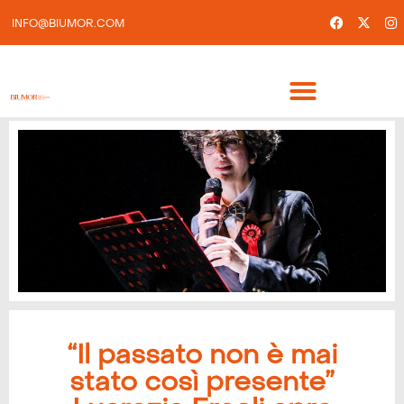
INFO@BIUMOR.COM
“Il passato non è mai
stato così presente”