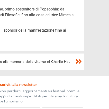
he, primo sostenitore di Popsophia: da
udi Filosofici fino alla casa editrice Mimesis.
agli sponsor della manifestazione
fino ai
#Oppureridi 2015 verrà dedicato alla memoria delle vittime di Charlie Habdo
Iscriviti alla newsletter
Non perderti aggiornamenti su festival, premi e
appuntamenti imperdibili per chi ama la cultura
dell’umorismo.