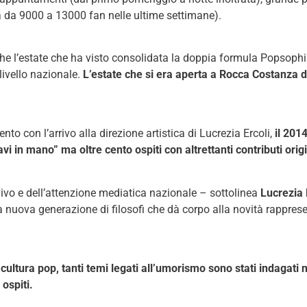
ta da 9000 a 13000 fan nelle ultime settimane).
e l’estate che ha visto consolidata la doppia formula Popsophia 
 livello nazionale.
L’estate che si era aperta a Rocca Costanza d
to con l’arrivo alla direzione artistica di Lucrezia Ercoli,
il 201
i in mano” ma oltre cento ospiti con altrettanti contributi origi
 vivo e dell’attenzione mediatica nazionale – sottolinea
Lucrezia 
 nuova generazione di filosofi che dà corpo alla novità rappre
cultura pop, tanti temi legati all’umorismo sono stati indagati n
ospiti.