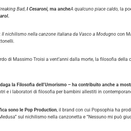
reaking Bad
,
I Cesaroni,
ma anche
A qualcuno piace caldo,
la po
arol
.
:
Il nichilismo nella canzone italiana da Vasco a Modugno
con Ma
tonelli.
rdo di Massimo Troisi a vent’anni dalla morte, la filosofia della
 indaga la Filosofia dell’Umorismo – ha contribuito anche a most
ontri e i laboratori di filosofia per bambini allestiti in contemporan
fica sono le Pop Production
, il brand con cui Popsophia ha prodo
o di Medusa” sul nichilismo nella canzonetta e “Nessuno mi può gi