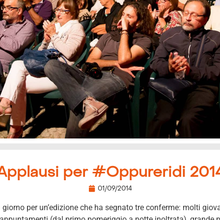
Applausi per #Oppureridi 201
01/09/2014
giorno per un’edizione che ha segnato tre conferme: molti giova
li appuntamenti (dal primo pomeriggio a notte inoltrata), grande