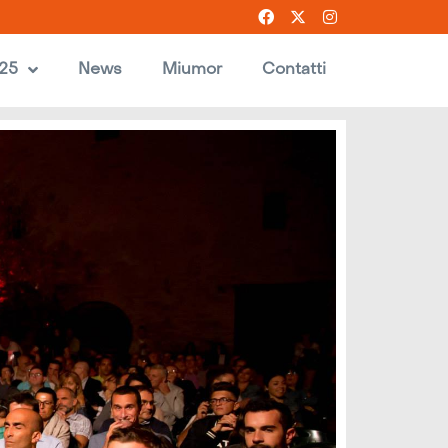
025
News
Miumor
Contatti