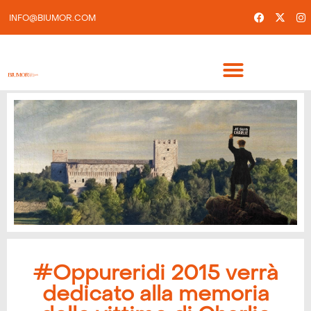
INFO@BIUMOR.COM
#Oppureridi 2015 verrà
dedicato alla memoria