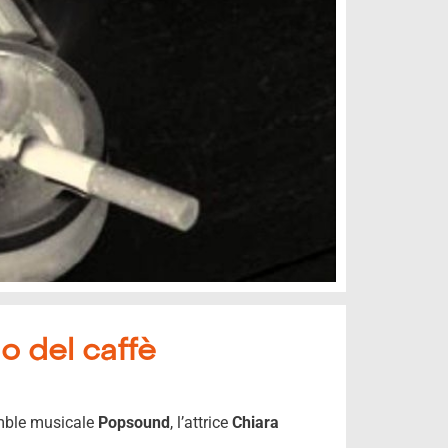
o del caffè
emble musicale
Popsound
, l’attrice
Chiara