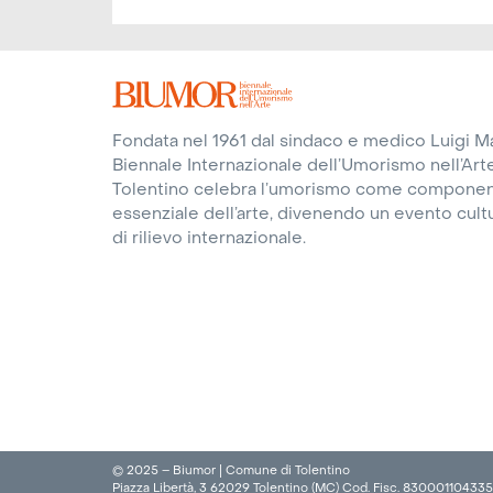
Fondata nel 1961 dal sindaco e medico Luigi Mar
Biennale Internazionale dell’Umorismo nell’Arte
Tolentino celebra l’umorismo come compone
essenziale dell’arte, divenendo un evento cult
di rilievo internazionale.
© 2025 – Biumor | Comune di Tolentino
Piazza Libertà, 3 62029 Tolentino (MC) Cod. Fisc. 830001104335