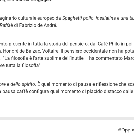
maginario culturale europeo da
Spaghetti pollo, insalatina e una ta
Raffaè
di Fabrizio de André.
nto presente in tutta la storia del pensiero: dai Cafè Philo in p
n, Honoré de Balzac, Voltaire: il pensiero occidentale non ha pot
o. “La filosofia è l’arte sublime dell’inutile – ha commentato Ma
e tutta la filosofia”.
re e dello spirito.
È quel momento di pausa e riflessione che scan
 La pausa caffè configura quel momento di placido distacco dall
#Oppure