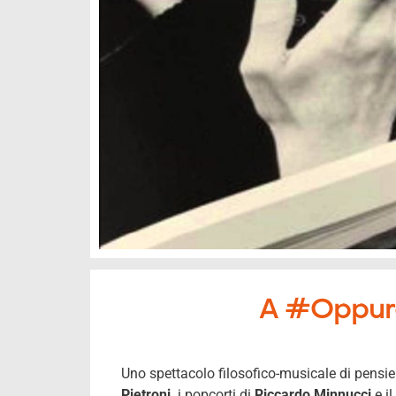
A #Oppurer
Uno spettacolo filosofico-musicale di pensie
Pietroni,
i popcorti di
Riccardo Minnucci
e i