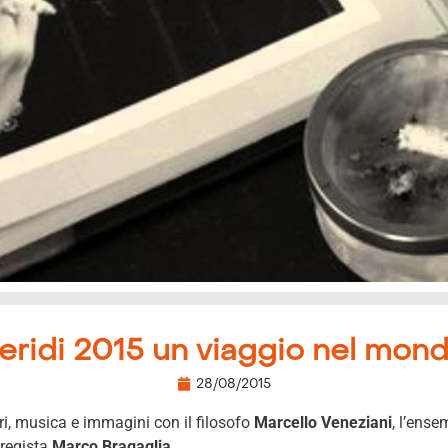
idi 2015 un viaggio nel mond
28/08/2015
ri, musica e immagini con il filosofo
Marcello Veneziani
, l’ens
l regista
Marco Bragaglia
.