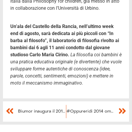
Italia dalla Philosophy for children, già messo in atto
in collaborazione con l’Università di Urbino.
Un’ala del Castello della Rancia, nell’ultimo week
end di agosto, sarà dedicata ai più piccoli con “In
barba al filosofo”, il laboratorio di filosofia rivolto ai
bambini dai 6 agli 11 anni condotto dal giovane
studioso Carlo Maria Cirino.
La filosofia coi bambini è
una pratica educativa originale (e divertente) che vuole
sviluppare forme autentiche di conoscenza (idee,
parole, concetti, sentimenti, emozioni) e mettere in
moto il meccanismo immaginativo.
Biumor inaugura il 2014 con Fellini
#Oppureridi 2014 omaggia Robin Williams e Massimo Troisi