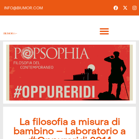
INFO@BIUMOR.COM
La filosofia a misura di
bambino – Laboratorio a