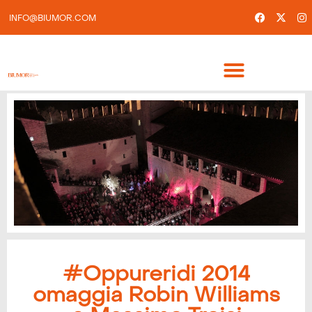
INFO@BIUMOR.COM
#Oppureridi 2014
omaggia Robin Williams