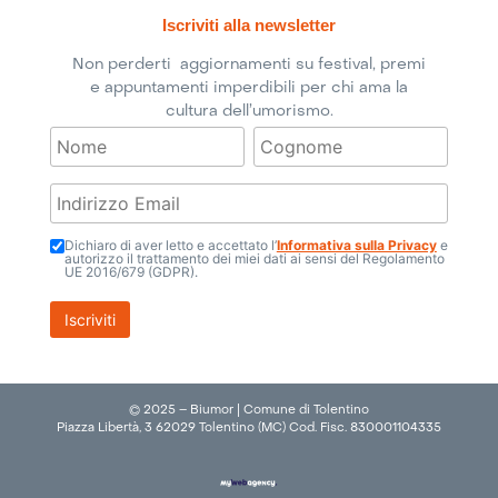
Iscriviti alla newsletter
Non perderti aggiornamenti su festival, premi
e appuntamenti imperdibili per chi ama la
cultura dell’umorismo.
Dichiaro di aver letto e accettato l’
Informativa sulla Privacy
e
autorizzo il trattamento dei miei dati ai sensi del Regolamento
UE 2016/679 (GDPR).
© 2025 – Biumor | Comune di Tolentino
Piazza Libertà, 3 62029 Tolentino (MC) Cod. Fisc. 830001104335