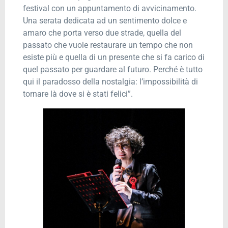
festival con un appuntamento di avvicinamento.
Una serata dedicata ad un sentimento dolce e
amaro che porta verso due strade, quella del
passato che vuole restaurare un tempo che non
esiste più e quella di un presente che si fa carico di
quel passato per guardare al futuro. Perché è tutto
qui il paradosso della nostalgia: l’impossibilità di
tornare là dove si è stati felici”.