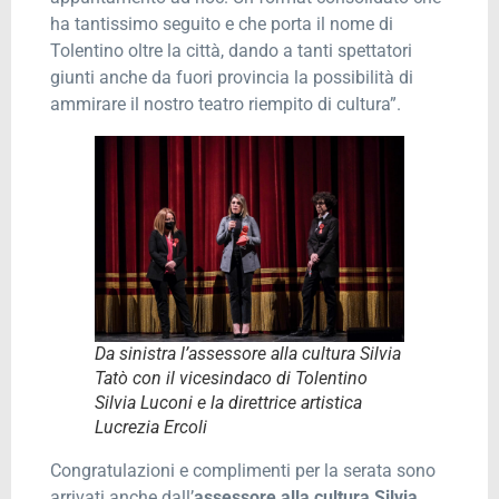
ha tantissimo seguito e che porta il nome di
Tolentino oltre la città, dando a tanti spettatori
giunti anche da fuori provincia la possibilità di
ammirare il nostro teatro riempito di cultura”.
Da sinistra l’assessore alla cultura Silvia
Tatò con il vicesindaco di Tolentino
Silvia Luconi e la direttrice artistica
Lucrezia Ercoli
Congratulazioni e complimenti per la serata sono
arrivati anche dall’
assessore alla cultura Silvia